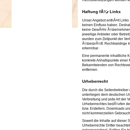
Rechtsverletzungen werden wi
Haftung fÃ¼r Links
Unser Angebot enthÃ¤lt Links z
keinen Einfluss haben. Desha
keine GewÃ¤hr Ã¼bernehmen. FÃ
jeweilige Anbieter oder Betreib
wurden zum Zeitpunkt der Ver
Ã¼berprÃ¼ft. Rechtswidrige In
erkennbar.
Eine permanente inhaltliche Ko
konkrete Anhaltspunkte einer 
Bekanntwerden von Rechtsver
entfernen.
Urheberrecht
Die durch die Seitenbetreiber 
unterliegen dem deutschen Urh
Verbreitung und jede Art der
Urheberrechtes bedÃ¼rfen der 
bzw. Erstellers. Downloads und
nicht kommerziellen Gebrauch 
Soweit die Inhalte auf dieser 
Urheberrechte Dritter beachtet