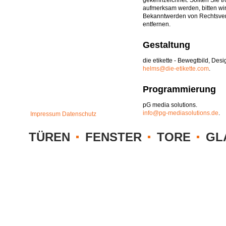
gekennzeichnet. Sollten Sie t
aufmerksam werden, bitten wi
Bekanntwerden von Rechtsver
entfernen.
Gestaltung
die etikette - Bewegtbild, De
helms@die-etikette.com
.
Programmierung
pG media solutions
.
info@pg-mediasolutions.de
.
Impressum
Datenschutz
TÜREN
FENSTER
TORE
GL