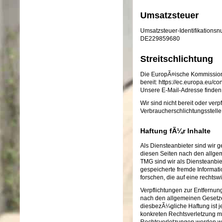
Umsatzsteuer
Umsatzsteuer-Identifikation
DE229859680
Streitschlichtung
Die EuropÃ¤ische Kommission s
bereit:
https://ec.europa.eu/c
Unsere E-Mail-Adresse finden
Wir sind nicht bereit oder verp
Verbraucherschlichtungsstelle
Haftung fÃ¼r Inhalte
Als Diensteanbieter sind wir
diesen Seiten nach den allge
TMG sind wir als Diensteanbiet
gespeicherte fremde Informa
forschen, die auf eine rechtsw
Verpflichtungen zur Entfernun
nach den allgemeinen Gesetze
diesbezÃ¼gliche Haftung ist j
konkreten Rechtsverletzung 