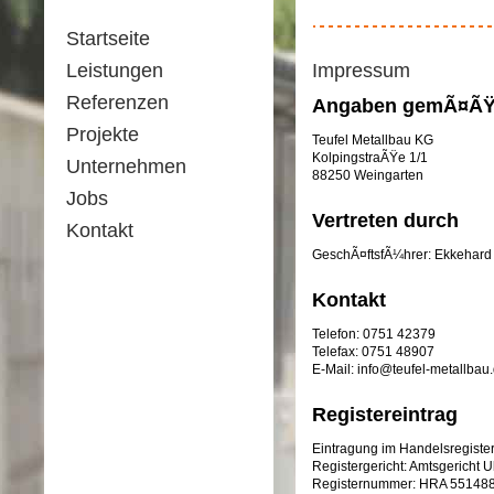
Startseite
Leistungen
Impressum
Referenzen
Angaben gemÃ¤ÃŸ
Projekte
Teufel Metallbau KG
KolpingstraÃŸe 1/1
Unternehmen
88250 Weingarten
Jobs
Vertreten durch
Kontakt
GeschÃ¤ftsfÃ¼hrer: Ekkehard 
Kontakt
Telefon: 0751 42379
Telefax: 0751 48907
E-Mail: info@teufel-metallbau
Registereintrag
Eintragung im Handelsregister
Registergericht: Amtsgericht 
Registernummer: HRA 55148