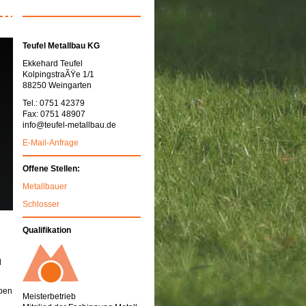
Teufel Metallbau KG
Ekkehard Teufel
KolpingstraÃŸe 1/1
88250 Weingarten
Tel.: 0751 42379
Fax: 0751 48907
info@teufel-metallbau.de
E-Mail-Anfrage
Offene Stellen:
Metallbauer
Schlosser
Qualifikation
d
eben
Meisterbetrieb