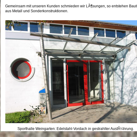
Gemeinsam mit unseren Kunden schmieden wir LÃ¶sungen, so entstehen Baut
aus Metall und Sonderkonstruktionen.
Sporthalle Weingarten: Edelstahl-Vordach in gestrahlter AusfÃ¼hrung.