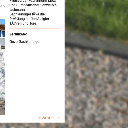
Mitglied der Fachinnung Metall
und EuropÃ¤ischer SchweiÃŸ-
eile
fachmann.
Sachkundiger fÃ¼r die
PrÃ¼fung kraftbetÃ¤tigter
TÃ¼ren und Tore.
Zertifikate:
Geze-Sachkundiger
© 2010 Teufel