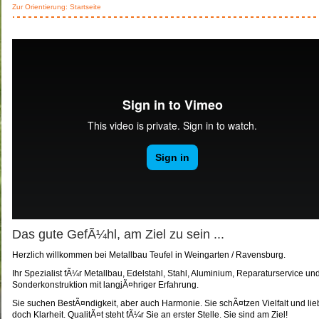
Zur Orientierung:
Startseite
Das gute GefÃ¼hl, am Ziel zu sein ...
Herzlich willkommen bei Metallbau Teufel in Weingarten / Ravensburg.
Ihr Spezialist fÃ¼r Metallbau, Edelstahl, Stahl, Aluminium, Reparaturservice un
Sonderkonstruktion mit langjÃ¤hriger Erfahrung.
Sie suchen BestÃ¤ndigkeit, aber auch Harmonie. Sie schÃ¤tzen Vielfalt und li
doch Klarheit. QualitÃ¤t steht fÃ¼r Sie an erster Stelle. Sie sind am Ziel!